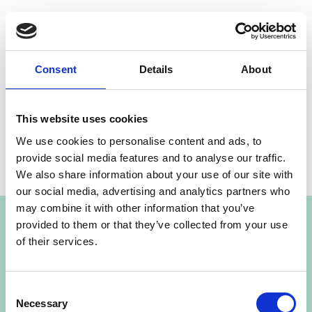
Läs om serviceavtal
Consent
Details
About
This website uses cookies
We use cookies to personalise content and ads, to
provide social media features and to analyse our traffic.
We also share information about your use of our site with
our social media, advertising and analytics partners who
Kontakta mig så får du hjälp
may combine it with other information that you’ve
provided to them or that they’ve collected from your use
Funderar ni på en ny värme- eller kyllösning,
of their services.
eller behöver ni se över en befintlig anläggning?
Hör av er för ett platsbesök, så börjar vi med att
förstå byggnaden och verksamheten.
Consent
Necessary
Selection