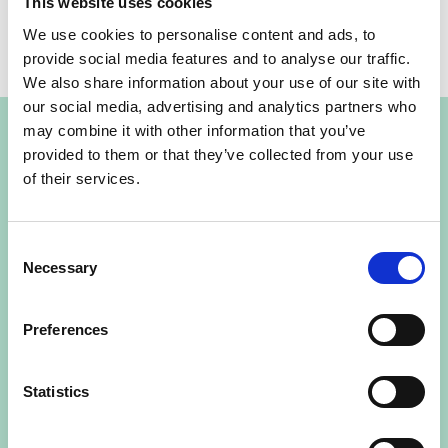
This website uses cookies
We use cookies to personalise content and ads, to
provide social media features and to analyse our traffic.
We also share information about your use of our site with
our social media, advertising and analytics partners who
Kontakta mig så får du hjälp
may combine it with other information that you’ve
Funderar ni på en OVK-besiktning, behöver ni se
provided to them or that they’ve collected from your use
över ventilationen, eller har ni fått anmärkningar
of their services.
som behöver åtgärdas? Hör av er så bokar vi ett
platsbesök.
Consent
Necessary
Selection
Magnus Alm
Preferences
magnus@enkopingklimat.se
0171 - 911 21
Statistics
Namn